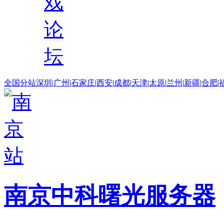
戏
论
坛
全国分站
深圳
|
广州
|
石家庄
|
西安
|
成都
|
天津
|
太原
|
兰州
|
新疆
|
合肥
|
南京中科曙光服务器