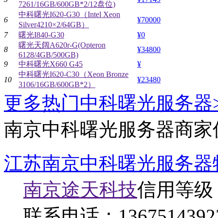
7261/16GB/600GB*2/12盘位)
中科曙光I620-G30（Intel Xeon
6
¥70000
Silver4210×2/64GB）
7
曙光I840-G30
¥0
曙光天阔A620r-G(Opteron
8
¥34800
6128/4GB/500GB)
9
中科曙光X660 G45
¥
中科曙光I620-C30（Xeon Bronze
10
¥23480
3106/16GB/600GB*2）
更多热门中科曙光服务器>
南京中科曙光服务器商家
江苏南京中科曙光服务器
南京途天科技
信用等级
联系电话：
1367514392