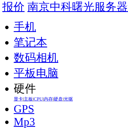
报价
南京中科曙光服务器
手机
笔记本
数码相机
平板电脑
硬件
显卡
|
主板
|
CPU
|
内存
|
硬盘
|
光驱
GPS
Mp3