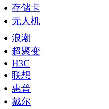
存储卡
无人机
浪潮
超聚变
H3C
联想
惠普
戴尔