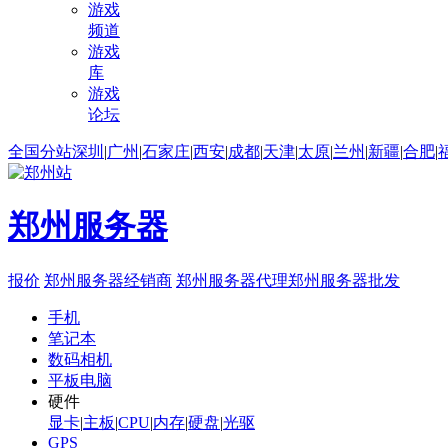
游戏
频道
游戏
库
游戏
论坛
全国分站
深圳
|
广州
|
石家庄
|
西安
|
成都
|
天津
|
太原
|
兰州
|
新疆
|
合肥
|
郑州服务器
报价
郑州服务器经销商
郑州服务器代理
郑州服务器批发
手机
笔记本
数码相机
平板电脑
硬件
显卡
|
主板
|
CPU
|
内存
|
硬盘
|
光驱
GPS