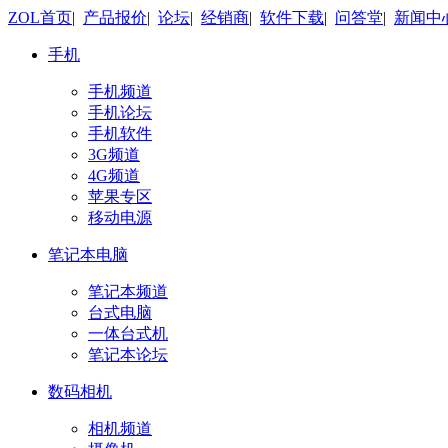
ZOL首页
|
产品报价
|
论坛
|
经销商
|
软件下载
|
问答堂
|
新闻中
手机
手机频道
手机论坛
手机软件
3G频道
4G频道
苹果专区
移动电源
笔记本电脑
笔记本频道
台式电脑
一体台式机
笔记本论坛
数码相机
相机频道