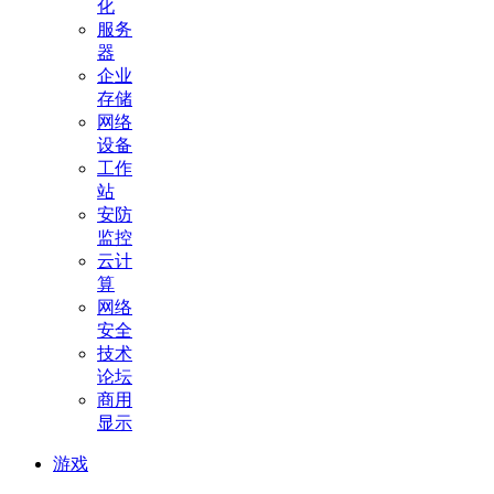
化
服务
器
企业
存储
网络
设备
工作
站
安防
监控
云计
算
网络
安全
技术
论坛
商用
显示
游戏