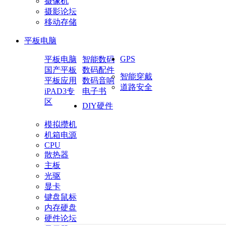
摄像机
摄影论坛
移动存储
平板电脑
GPS
平板电脑
智能数码
国产平板
数码配件
智能穿戴
平板应用
数码音响
道路安全
iPAD3专
电子书
区
DIY硬件
模拟攒机
机箱电源
CPU
散热器
主板
光驱
显卡
键盘鼠标
内存硬盘
硬件论坛