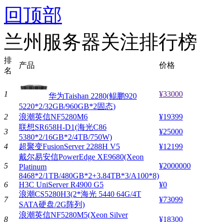
回顶部
兰州服务器关注排行榜
排
产品
价格
名
1
¥33000
华为Taishan 2280(鲲鹏920
5220*2/32GB/960GB*2固态)
2
浪潮英信NF5280M6
¥19399
联想SR658H-D1(海光C86
3
¥25000
5380*2/16GB*2/4TB/750W)
4
超聚变FusionServer 2288H V5
¥12199
戴尔易安信PowerEdge XE9680(Xeon
5
¥2000000
Platinum
8468*2/1TB/480GB*2+3.84TB*3/A100*8)
6
H3C UniServer R4900 G5
¥0
浪潮CS5280H3(2*海光 5440 64G/4T
7
¥73099
SATA硬盘/2G阵列)
浪潮英信NF5280M5(Xeon Silver
8
¥18300