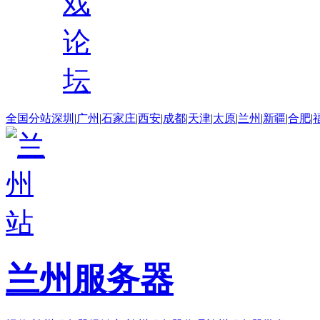
戏
论
坛
全国分站
深圳
|
广州
|
石家庄
|
西安
|
成都
|
天津
|
太原
|
兰州
|
新疆
|
合肥
|
兰州服务器