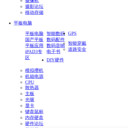
摄像机
摄影论坛
移动存储
平板电脑
GPS
平板电脑
智能数码
国产平板
数码配件
智能穿戴
平板应用
数码音响
道路安全
iPAD3专
电子书
区
DIY硬件
模拟攒机
机箱电源
CPU
散热器
主板
光驱
显卡
键盘鼠标
内存硬盘
硬件论坛