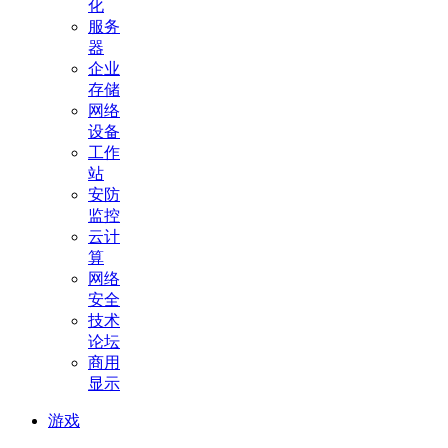
化
服务
器
企业
存储
网络
设备
工作
站
安防
监控
云计
算
网络
安全
技术
论坛
商用
显示
游戏