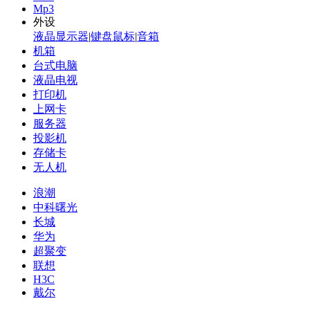
Mp3
外设
液晶显示器
|
键盘鼠标
|
音箱
机箱
台式电脑
液晶电视
打印机
上网卡
服务器
投影机
存储卡
无人机
浪潮
中科曙光
长城
华为
超聚变
联想
H3C
戴尔