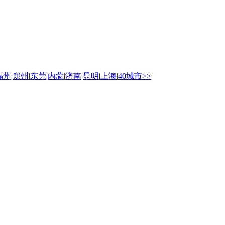
福州
|
郑州
|
东莞
|
内蒙
|
济南
|
昆明
|
上海
|
40城市>>