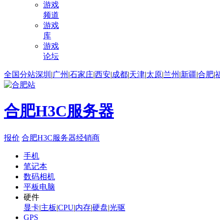
游戏
频道
游戏
库
游戏
论坛
全国分站
深圳
|
广州
|
石家庄
|
西安
|
成都
|
天津
|
太原
|
兰州
|
新疆
|
合肥
|
合肥H3C服务器
报价
合肥H3C服务器经销商
手机
笔记本
数码相机
平板电脑
硬件
显卡
|
主板
|
CPU
|
内存
|
硬盘
|
光驱
GPS