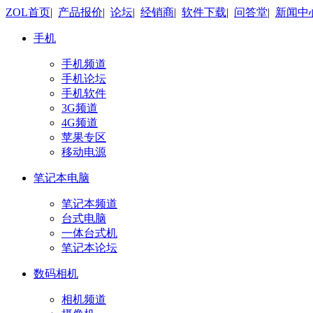
ZOL首页
|
产品报价
|
论坛
|
经销商
|
软件下载
|
问答堂
|
新闻中
手机
手机频道
手机论坛
手机软件
3G频道
4G频道
苹果专区
移动电源
笔记本电脑
笔记本频道
台式电脑
一体台式机
笔记本论坛
数码相机
相机频道