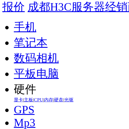
报价
成都H3C服务器经销
手机
笔记本
数码相机
平板电脑
硬件
显卡
|
主板
|
CPU
|
内存
|
硬盘
|
光驱
GPS
Mp3