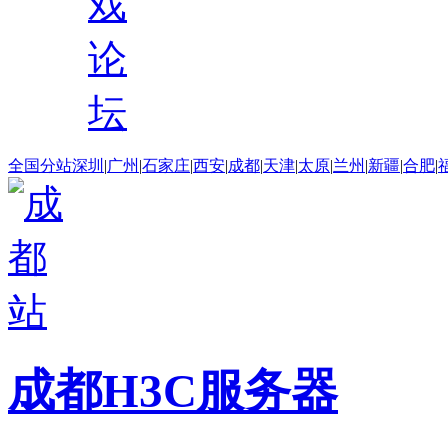
戏
论
坛
全国分站
深圳
|
广州
|
石家庄
|
西安
|
成都
|
天津
|
太原
|
兰州
|
新疆
|
合肥
|
成都H3C服务器