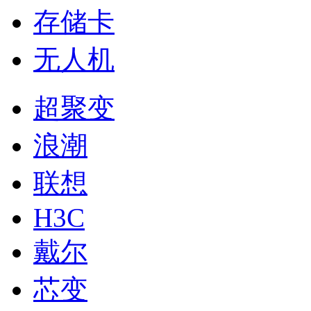
存储卡
无人机
超聚变
浪潮
联想
H3C
戴尔
芯变