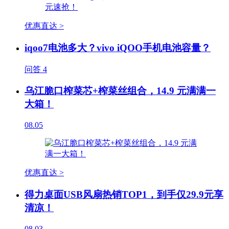
优惠直达 >
iqoo7电池多大？vivo iQOO手机电池容量？
问答
4
乌江脆口榨菜芯+榨菜丝组合，14.9 元满满一
大箱！
08.05
优惠直达 >
得力桌面USB风扇热销TOP1，到手仅29.9元享
清凉！
08.03