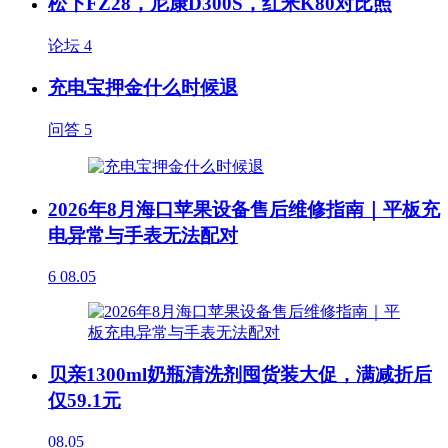
松下FZ28，尼康D300S，红米K80对比照
论坛
4
充电宝押金什么时候退
问答
5
2026年8月海口苹果设备售后维修指南｜平板充
电异常与手表无法配对
6
08.05
贝亲1300ml奶瓶清洗剂囤货装大促，满减折后
仅59.1元
08.05