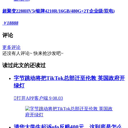
超聚变2288HV5(银牌4210R/16GB/480G+2T企业级/双电)
￥
18888
评论
更多评论
还没有人评论~
快来
抢沙发
吧~
读过此文的还读过
字节跳动将把TikTok总部迁至伦敦 英国政府开
绿灯

打开APP客户端
9
08.03
清华大学生起诉ofo反赔400元，这到底是怎么