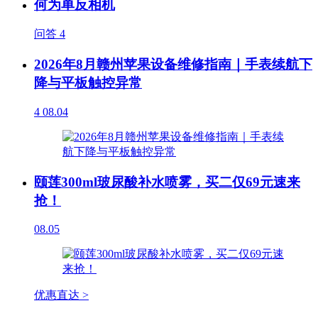
何为单反相机
问答
4
2026年8月赣州苹果设备维修指南｜手表续航下
降与平板触控异常
4
08.04
颐莲300ml玻尿酸补水喷雾，买二仅69元速来
抢！
08.05
优惠直达 >