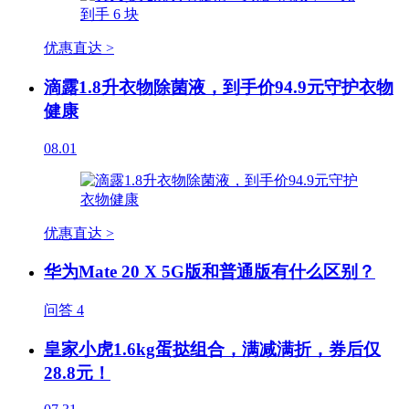
优惠直达 >
滴露1.8升衣物除菌液，到手价94.9元守护衣物
健康
08.01
优惠直达 >
华为Mate 20 X 5G版和普通版有什么区别？
问答
4
皇家小虎1.6kg蛋挞组合，满减满折，券后仅
28.8元！