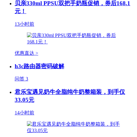
贝亲330ml PPSU双把手奶瓶促销，券后168.1
元！
13小时前
优惠直达 >
h3c路由器密码破解
问答
3
君乐宝遇见奶牛全脂纯牛奶整箱装，到手仅
33.05元
14小时前