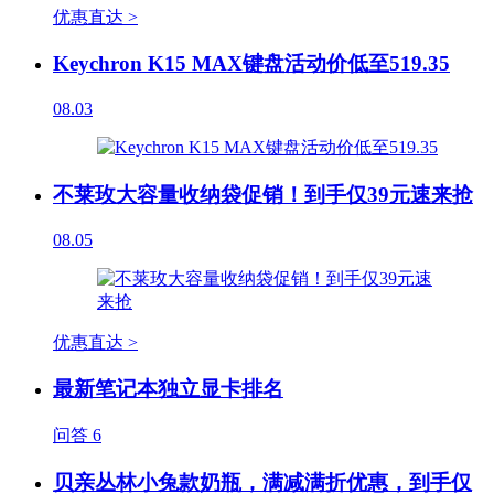
优惠直达 >
Keychron K15 MAX键盘活动价低至519.35
08.03
不莱玫大容量收纳袋促销！到手仅39元速来抢
08.05
优惠直达 >
最新笔记本独立显卡排名
问答
6
贝亲丛林小兔款奶瓶，满减满折优惠，到手仅