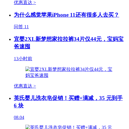
优惠直达 >
为什么感觉苹果iPhone 11还有很多人去买？
问答
11
宜婴2XL新梦想家拉拉裤34片仅44元，宝妈宝
爸速囤
13小时前
优惠直达 >
英氏婴儿洗衣皂促销！买赠+满减，35 元到手
6 块
08.04