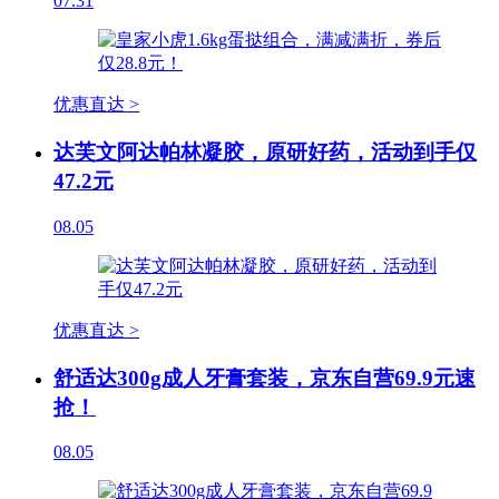
07.31
优惠直达 >
达芙文阿达帕林凝胶，原研好药，活动到手仅
47.2元
08.05
优惠直达 >
舒适达300g成人牙膏套装，京东自营69.9元速
抢！
08.05