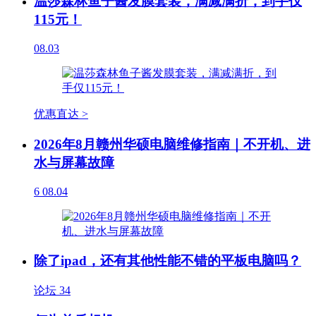
温莎森林鱼子酱发膜套装，满减满折，到手仅
115元！
08.03
优惠直达 >
2026年8月赣州华硕电脑维修指南｜不开机、进
水与屏幕故障
6
08.04
除了ipad，还有其他性能不错的平板电脑吗？
论坛
34