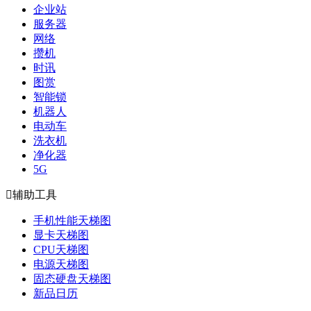
企业站
服务器
网络
攒机
时讯
图赏
智能锁
机器人
电动车
洗衣机
净化器
5G

辅助工具
手机性能天梯图
显卡天梯图
CPU天梯图
电源天梯图
固态硬盘天梯图
新品日历