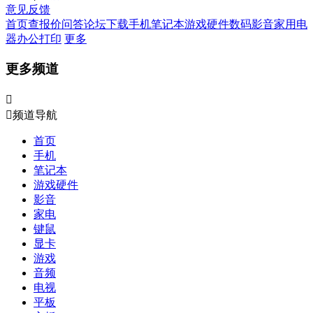
意见反馈
首页
查报价
问答
论坛
下载
手机
笔记本
游戏硬件
数码影音
家用电
器
办公打印
更多
更多频道


频道导航
首页
手机
笔记本
游戏硬件
影音
家电
键鼠
显卡
游戏
音频
电视
平板