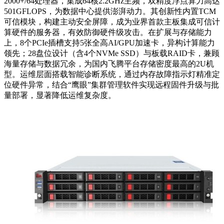
2000+/64处理器，集成64核2.2GHz主频，双精度浮点算力高达
501GFLOPS，为数据中心提供澎湃动力。其创新性内置TCM
可信模块，构建主动安全屏障，成为业界首款主板集成可信计
算硬件的服务器，有效防御硬件级攻击。在扩展与存储能力
上，8个PCIe插槽支持5张全高AI/GPU加速卡，异构计算能力
领先；28盘位设计（含4个NVMe SSD）与板载RAID卡，兼顾
海量存储与数据冗余，为国内飞腾平台存储密度最高的2U机
型。运维层面搭载智能诊断系统，通过内存故障指示灯精准定
位硬件异常，结合“鹰眼”集群管理软件实现远程固件升级与批
量部署，显著降低运维复杂度。