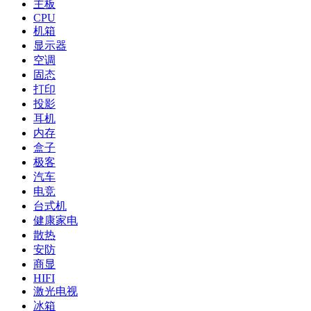
主板
CPU
机箱
显示器
空调
固态
打印
投影
耳机
内存
盒子
极客
汽车
电竞
台式机
健康家电
散热
安防
商显
HIFI
激光电视
冰箱