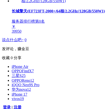
长城擎天(EF723FT-2000+/64核/2.2GHz//128GB/550W1)
服务器排行榜第
0
名
￥
39950
说点什么吧~
0
发评论，赚金豆
收藏
0
分享
iPhone Air
OPPOFindX7
三星S25
OPPOReno12
iQOO Neo9S Pro
华为nova12
iPhone 17
vivos19
登录
|
注册