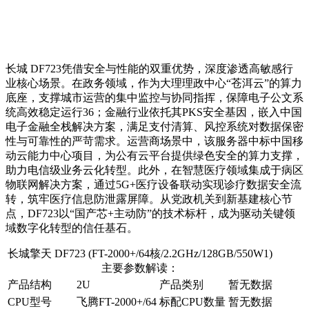
长城 DF723凭借安全与性能的双重优势，深度渗透高敏感行
业核心场景。在政务领域，作为大理理政中心“苍洱云”的算力
底座，支撑城市运营的集中监控与协同指挥，保障电子公文系
统高效稳定运行36；金融行业依托其PKS安全基因，嵌入中国
电子金融全栈解决方案，满足支付清算、风控系统对数据保密
性与可靠性的严苛需求。运营商场景中，该服务器中标中国移
动云能力中心项目，为公有云平台提供绿色安全的算力支撑，
助力电信级业务云化转型。此外，在智慧医疗领域集成于病区
物联网解决方案，通过5G+医疗设备联动实现诊疗数据安全流
转，筑牢医疗信息防泄露屏障。从党政机关到新基建核心节
点，DF723以“国产芯+主动防”的技术标杆，成为驱动关键领
域数字化转型的信任基石。
长城擎天 DF723 (FT-2000+/64核/2.2GHz/128GB/550W1)
主要参数解读：
产品结构
2U
产品类别
暂无数据
CPU型号
飞腾FT-2000+/64
标配CPU数量
暂无数据